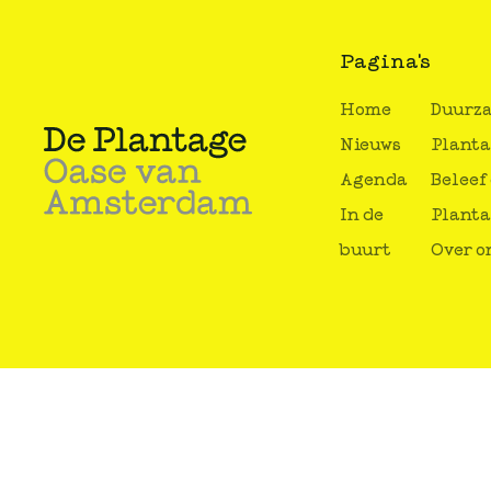
Pagina's
Home
Duurz
Nieuws
Plant
Agenda
Beleef
In de
Plant
buurt
Over o