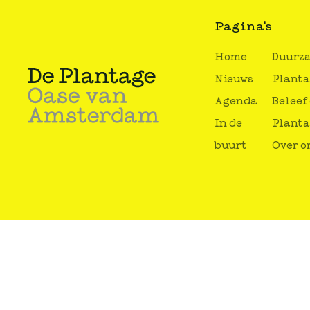
Pagina's
Home
Duurz
Nieuws
Plant
Agenda
Beleef
In de
Plant
buurt
Over o