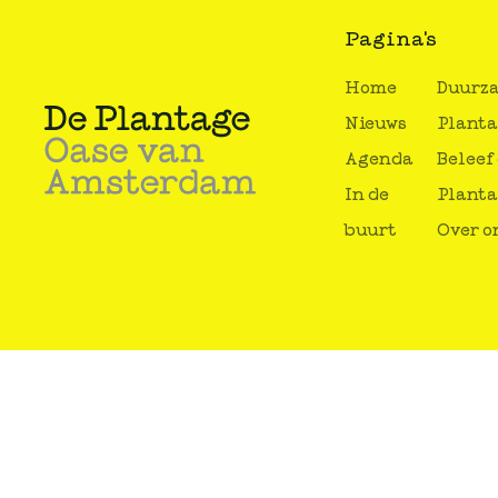
Pagina's
Home
Duurz
Nieuws
Plant
Agenda
Beleef
In de
Plant
buurt
Over o