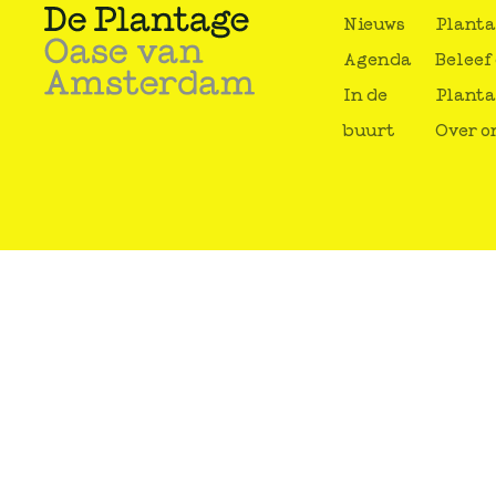
Nieuws
Plant
Agenda
Beleef
In de
Plant
buurt
Over o