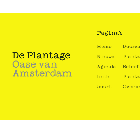
Pagina's
Home
Duurz
Nieuws
Plant
Agenda
Beleef
In de
Plant
buurt
Over o