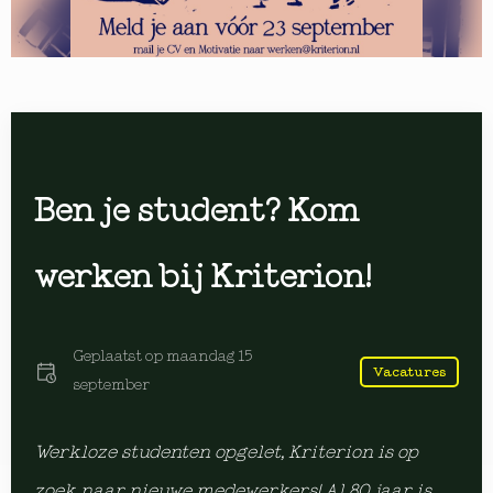
Ben je student? Kom
werken bij Kriterion!
Geplaatst op
maandag 15
Vacatures
september
Werkloze studenten opgelet, Kriterion is op
zoek naar nieuwe medewerkers! Al 80 jaar is