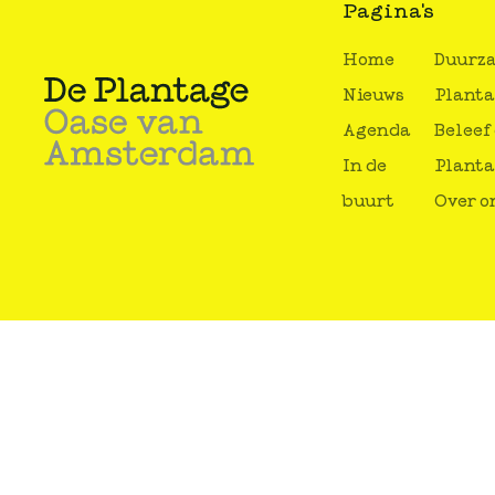
Pagina's
Home
Duurz
Nieuws
Plant
Agenda
Beleef
In de
Plant
buurt
Over o