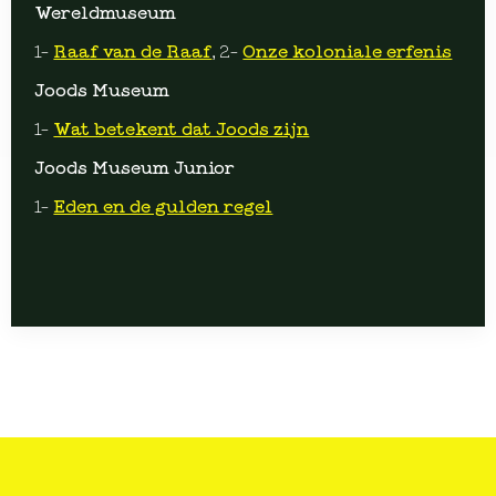
Wereldmuseum
1-
Raaf van de Raaf
, 2-
Onze koloniale erfenis
Joods Museum
1-
Wat betekent dat Joods zijn
Joods Museum Junior
1-
Eden en de gulden regel