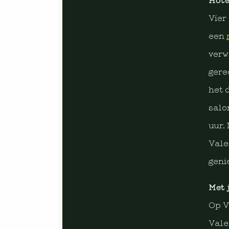
Hote
Vier
een
verw
gere
het 
salo
uur.
Vale
geni
Met 
Op V
Vale