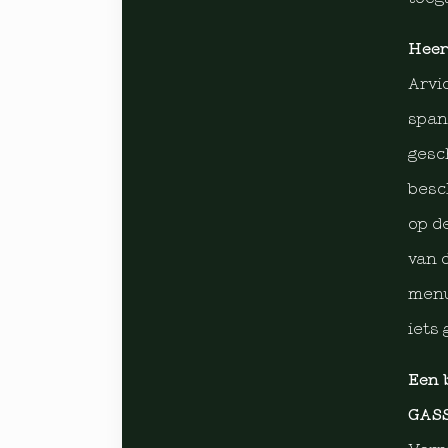
Heer
Arvi
span
gesc
besc
op d
van 
menu
iets 
Een 
GAS