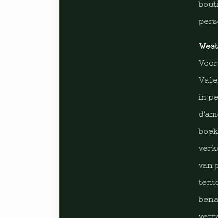
bout
pers
Weet
Voor
Vale
in p
d’am
boek
verk
van 
tent
bena
verr