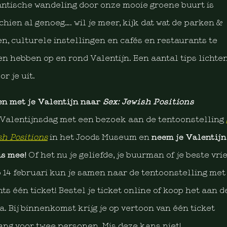
ntische wandeling door onze mooie groene buurt is
chien al genoeg…. wil je meer, kijk dat wat de parken &
en, culturele instellingen en cafés en restaurants te
en hebben op en rond Valentijn. Een aantal tips lichte
or je uit.
n met je Valentijn naar
Sex: Jewish Positions
 Valentijnsdag met een bezoek aan de tentoonstelling
sh Positions
in het Joods Museum en
neem je Valentijn
is mee!
Of het nu je geliefde, je buurman of je beste vri
op 14 februari kun je samen naar de tentoonstelling met
ts één ticket! Bestel je ticket online of koop het aan d
a. Bij binnenkomst krijg je op vertoon van één ticket
ang voor twee personen. Mis deze kans niet!