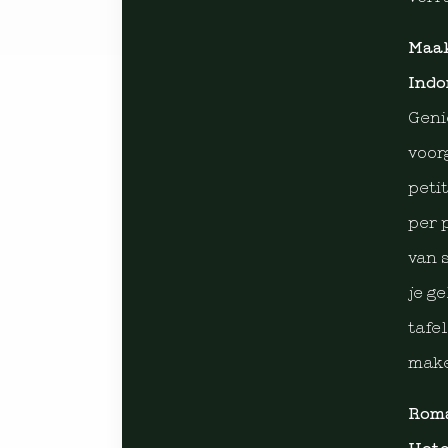
Maak
Indo
Geni
voor
peti
per 
van 
je g
tafel
make
Roma