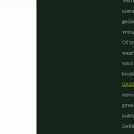
Verr
sier
gelie
vreu
Of t
waar
vind
bout
GAS
onvo
pres
subt
lief