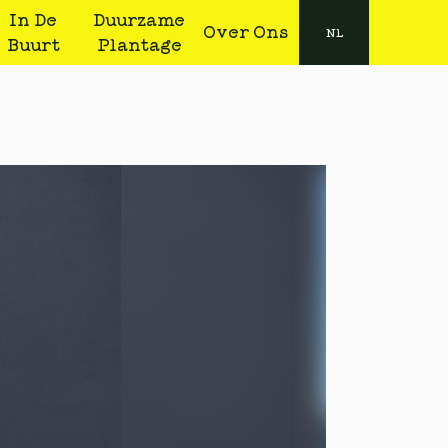
In De
Duurzame
Over Ons
NL
Buurt
Plantage