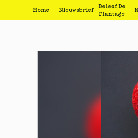
Beleef De
Home
Nieuwsbrief
N
Plantage