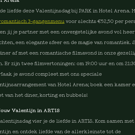
l Arena
 de liefde deze Valentijnsdag bij PARK in Hotel Arena. 
romantisch 3-gangenmenu
voor slechts €52,50 per per
en jij je partner met een onvergetelijke avond vol heer
chten, een elegante sfeer en de magie van romantiek. S
diner af met een romantische filmavond in onze gezell
n. Er zijn twee filmvertoningen: om 19:00 uur en om 21:3
 Maak je avond compleet met ons speciale
ntijnsarrangement van Hotel Arena; boek een kamer 
et van het diner, korting en bubbels!
jouw Valentijn in ARTIS
alentijnsdag vier je de liefde in ARTIS. Kom samen met 
ntijn en ontdek liefde van de allerkleinste tot de