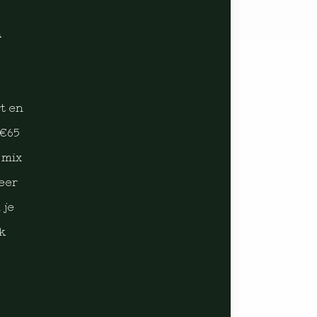
n
t en
 €65
 mix
eer
 je
jk