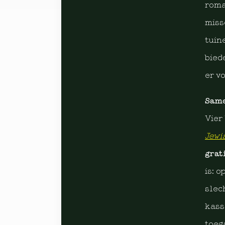
roma
miss
tuin
bied
er vo
Same
Vier
Jewi
grat
is: 
slech
kass
toeg