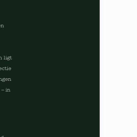
en
 ligt
ectie
angen
– in