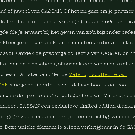
as een dierbaar persoon in je leven met een schittere
aad of juweel van GASSAN. Of het nu gaat om je partner,
fd familielid of je beste vriend(in), het belangrijkste is
gde die je ervaart bij het geven van zo’n bijzonder cade
rakteer jezelf, want ook dat is minstens zo belangrijk e
devol. Ontdek de prachtige collectie van GASSAN onli
 het perfecte geschenk, of bezoek een van onze exclus
iques in Amsterdam. Met de
Valentijnscollectie van
SAN
vind je het ideale juweel, dat symbool staat voor
orwaardelijke liefde. Ter gelegenheid van Valentijnsd
enteert GASSAN een exclusieve limited edition diaman
iel gegraveerd met een hartje – een prachtig symbool 
de. Deze unieke diamant is alleen verkrijgbaar in de G