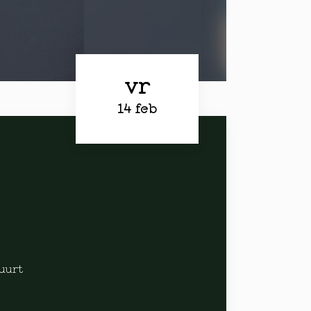
vr
14 feb
buurt