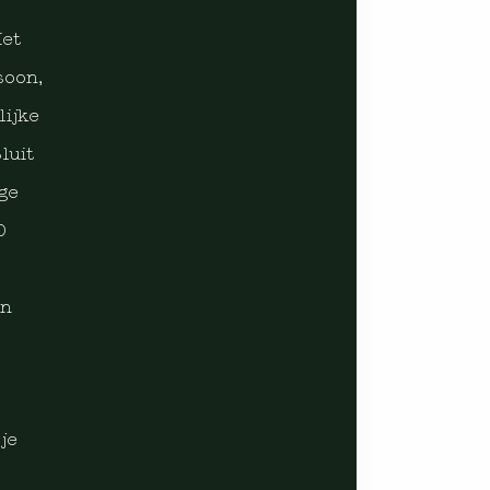
Met
soon,
lijke
luit
ige
0
en
je