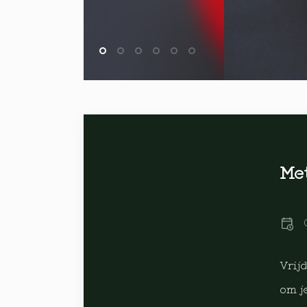
Met
Vrij
om j