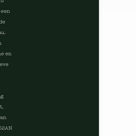
nd
 een
 de
au.
n
ne en
ieve
ag
t,
van
ASSAN