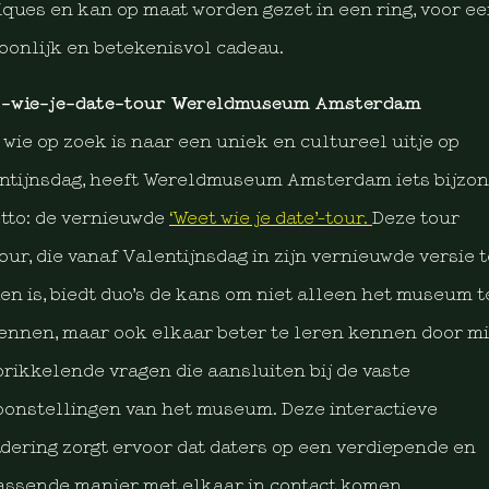
iques en kan op maat worden gezet in een ring, voor e
oonlijk en betekenisvol cadeau.
-wie-je-date-tour Wereldmuseum Amsterdam
 wie op zoek is naar een uniek en cultureel uitje op
ntijnsdag, heeft Wereldmuseum Amsterdam iets bijzo
etto: de vernieuwde
‘Weet wie je date’-tour.
Deze tour
our, die vanaf Valentijnsdag in zijn vernieuwde versie t
en is, biedt duo’s de kans om niet alleen het museum t
ennen, maar ook elkaar beter te leren kennen door m
prikkelende vragen die aansluiten bij de vaste
oonstellingen van het museum. Deze interactieve
dering zorgt ervoor dat daters op een verdiepende en
assende manier met elkaar in contact komen.