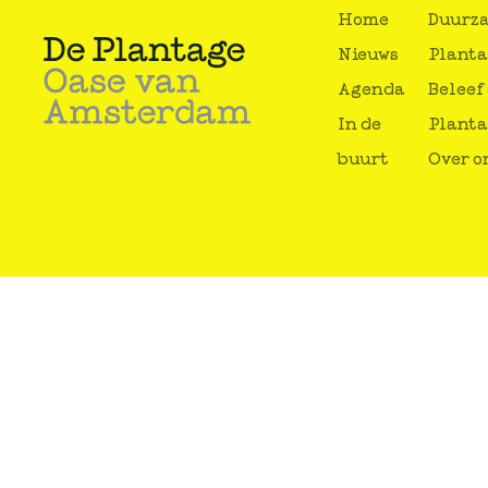
Home
Duurz
Nieuws
Plant
Agenda
Beleef
In de
Plant
buurt
Over o