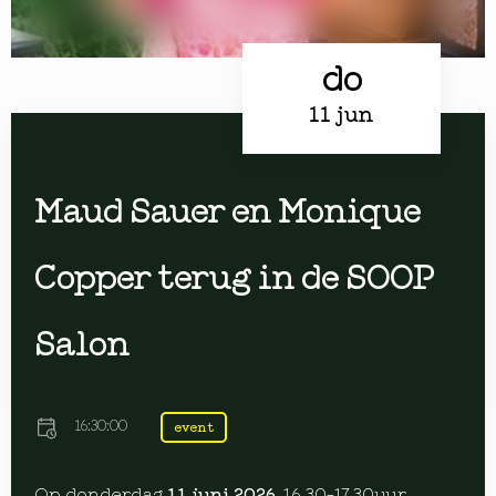
do
11 jun
Maud Sauer en Monique
Copper terug in de SOOP
Salon
16:30:00
event
Op donderdag
11 juni 2026
, 16.30-17.30uur