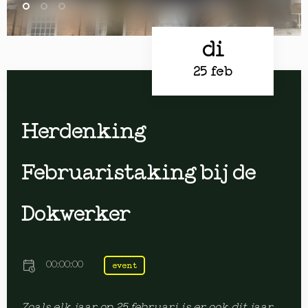
di
25 feb
Herdenking
Februaristaking bij de
Dokwerker
00:00:00
event
Zoals elk jaar op 25 februari is er ook dit jaar