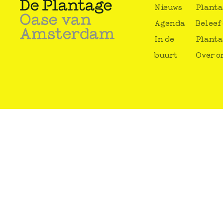
Nieuws
Plant
Agenda
Beleef
In de
Plant
buurt
Over o