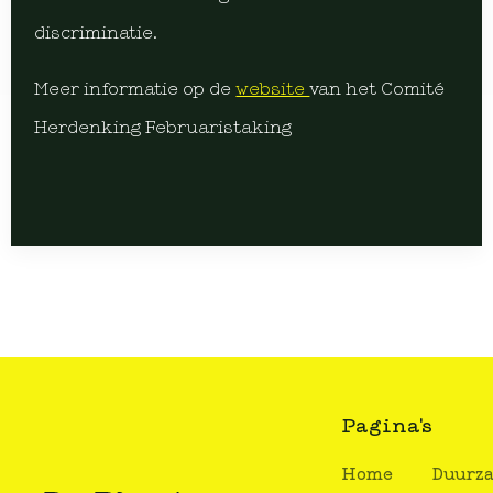
discriminatie.
Meer informatie op de
website
van het Comité
Herdenking Februaristaking
Pagina's
Home
Duurz