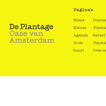
Pagina's
Home
Duurz
Nieuws
Plant
Agenda
Beleef
In de
Plant
buurt
Over o