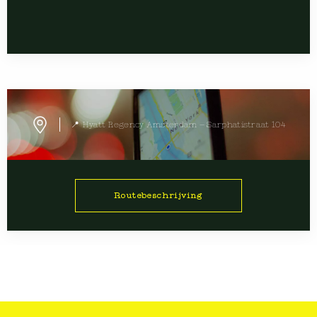
📍 Hyatt Regency Amsterdam – Sarphatistraat 104
Routebeschrijving