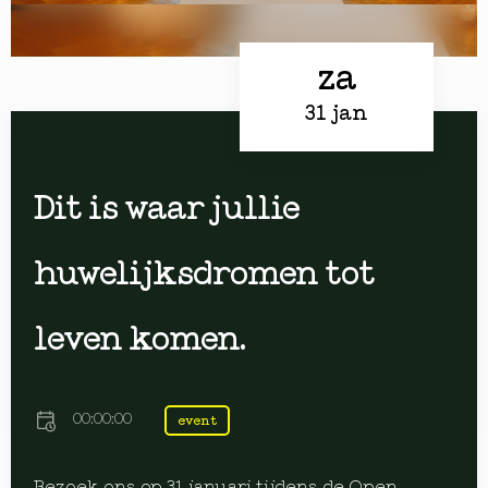
za
31 jan
Dit is waar jullie
huwelijksdromen tot
leven komen.
00:00:00
event
Bezoek ons op 31 januari tijdens de Open