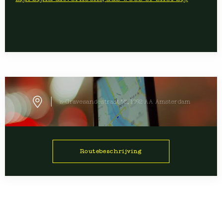
's-Gravesandestraat 55, 1092 AA Amsterdam
Routebeschrijving