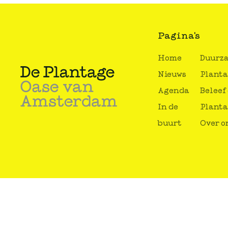
Pagina's
Home
Duurz
Nieuws
Plant
Agenda
Beleef
In de
Plant
buurt
Over o