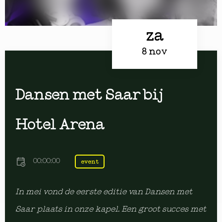
za
8 nov
Dansen met Saar bij
Hotel Arena
00:00:00
event
In mei vond de eerste editie van Dansen met
Saar plaats in onze kapel. Een groot succes met