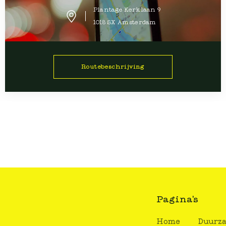
Plantage Kerklaan
9
1018 SX
Amsterdam
Routebeschrijving
Pagina's
Home
Duurz