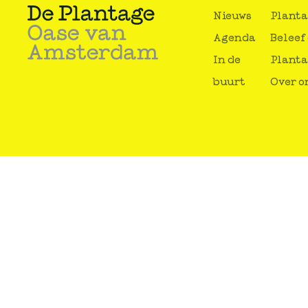
Nieuws
Plant
Agenda
Beleef
In de
Plant
buurt
Over o