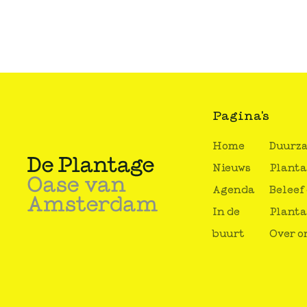
Pagina's
Home
Duurz
Nieuws
Plant
Agenda
Beleef
In de
Plant
buurt
Over o