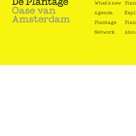
What's new
Plan
Agenda
Expl
Plantage
Plan
Network
Abou