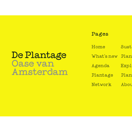
Pages
Home
Sust
What's new
Plan
Agenda
Expl
Plantage
Plan
Network
Abou