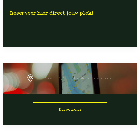
Reserveer hier direct jouw plek!
Amstel 3, Waterlooplein, Amsterdam
Directions