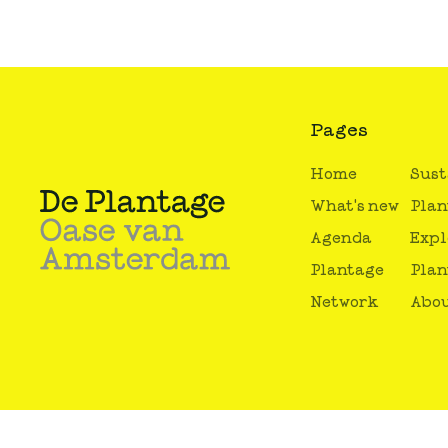
Pages
Home
Sust
What's new
Plan
Agenda
Expl
Plantage
Plan
Network
Abou